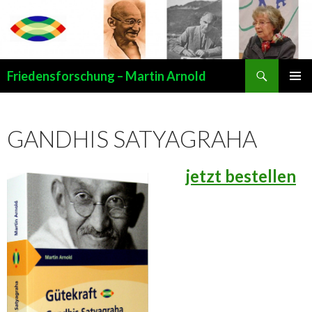
Suchen
Friedensforschung – Martin Arnold
SPRINGE
PRIMÄR
ZUM
MENÜ
INHALT
GANDHIS SATYAGRAHA
jetzt bestellen